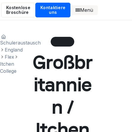
Kostenlose
Kontaktiere
Menü
Broschüre
uns
Schuleraustausch
England
Großbr
Flex
Itchen
College
itannie
n /
Itchen