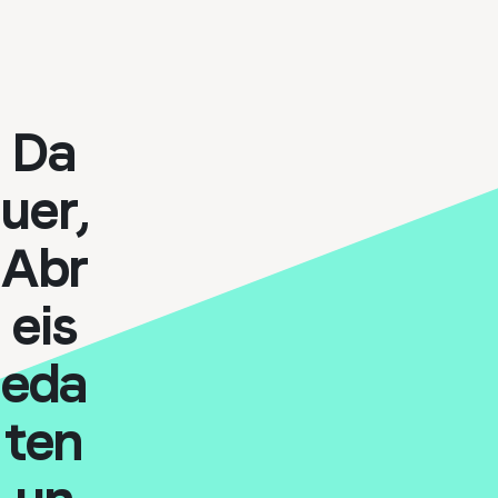
Da
uer,
Abr
eis
eda
ten