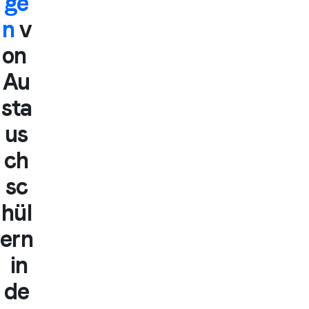
ge
n
v
on
Au
sta
us
ch
sc
hül
ern
in
de