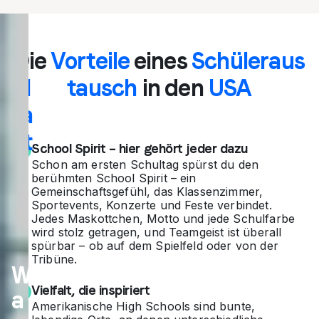
Sc
Die
Vorteile
eines
Schüleraus
hül
tausch
in den
USA
era
ust
School Spirit – hier gehört jeder dazu
au
Schon am ersten Schultag spürst du den
berühmten School Spirit – ein
sc
Gemeinschaftsgefühl, das Klassenzimmer,
Sportevents, Konzerte und Feste verbindet.
h
Jedes Maskottchen, Motto und jede Schulfarbe
wird stolz getragen, und Teamgeist ist überall
in
spürbar – ob auf dem Spielfeld oder von der
Tribüne.
W
de
Vielfalt, die inspiriert
a
n
Amerikanische High Schools sind bunte,