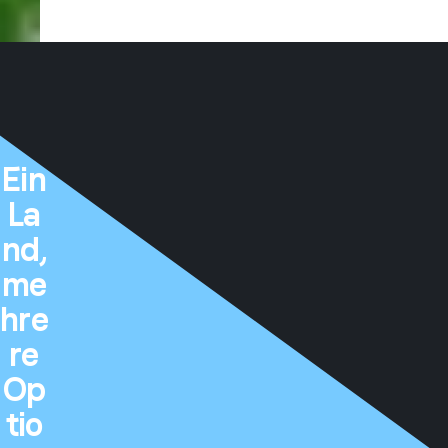
Ein
La
nd,
me
hre
re
Op
tio