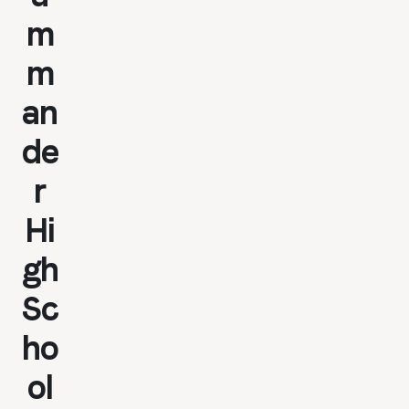
m
m
an
de
r
Hi
gh
Sc
ho
ol