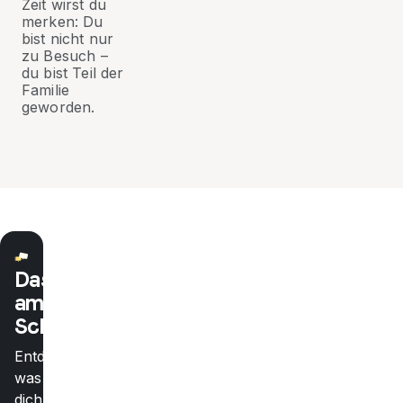
Zeit wirst du
merken: Du
bist nicht nur
zu Besuch –
du bist Teil der
Familie
geworden.
Das
amerikanische
Schulsystem
Entdecke,
was
dich