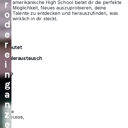
r
amerikanische High School bietet dir die perfekte
an
Möglichkeit, Neues auszuprobieren, deine
o
Talente zu entdecken und herauszufinden, was
Lif
wirklich in dir steckt.
d
e!
e
Was
r
bedeutet
e
ein
Schüleraustausch
i
in
den
n
USA?
g
Es
geht
a
nicht
nur
n
um
riesige
z
Campusse,
e
Bälle
und