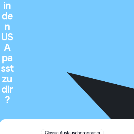
in
de
n
US
A
pa
sst
zu
dir
?
Classic Austauschprogramm