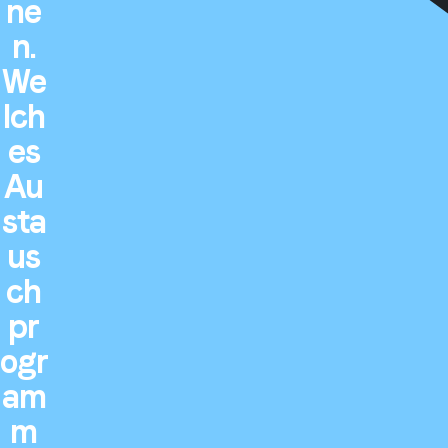
ne
n.
We
lch
es
Au
sta
us
ch
pr
ogr
am
m