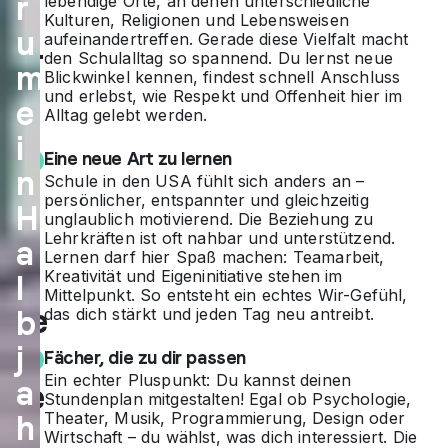
r
lebendige Orte, an denen unterschiedliche
US
Kulturen, Religionen und Lebensweisen
u
aufeinandertreffen. Gerade diese Vielfalt macht
A
–
den Schulalltag so spannend. Du lernst neue
m
Blickwinkel kennen, findest schnell Anschluss
erl
und erlebst, wie Respekt und Offenheit hier im
e
Alltag gelebt werden.
eb
i
Eine neue Art zu lernen
e
n
Schule in den USA fühlt sich anders an –
da
persönlicher, entspannter und gleichzeitig
H
unglaublich motivierend. Die Beziehung zu
s
Lehrkräften ist oft nahbar und unterstützend.
a
Lernen darf hier Spaß machen: Teamarbeit,
ec
Kreativität und Eigeninitiative stehen im
l
Mittelpunkt. So entsteht ein echtes Wir-Gefühl,
hte
das dich stärkt und jeden Tag neu antreibt.
b
j
A
Fächer, die zu dir passen
Ein echter Pluspunkt: Du kannst deinen
a
me
Stundenplan mitgestalten! Egal ob Psychologie,
Theater, Musik, Programmierung, Design oder
h
ric
Wirtschaft – du wählst, was dich interessiert. Die