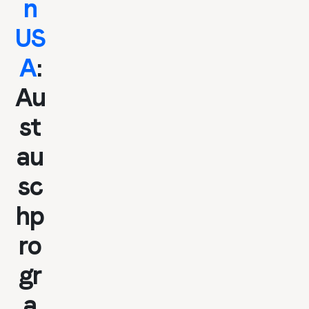
n
US
A
:
Au
st
au
sc
hp
ro
gr
a