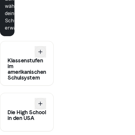
während
deines
Schüleraustauschs
erwartet
Klassenstufen
im
amerikanischen
Schulsystem
Die High School
in den USA