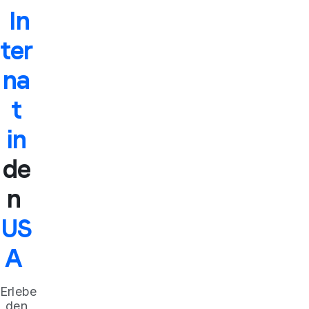
In
ter
na
t
in
de
n
US
A
Erlebe
den