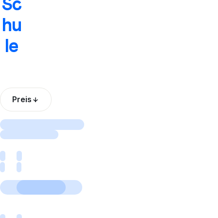
Sc
hu
le
Preis