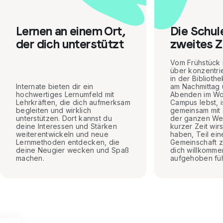
Lernen an einem Ort,
Die Schul
der dich unterstützt
zweites 
Vom Frühstück 
über konzentri
in der Bibliothe
Internate bieten dir ein
am Nachmittag 
hochwertiges Lernumfeld mit
Abenden im Wo
Lehrkräften, die dich aufmerksam
Campus lebst, i
begleiten und wirklich
gemeinsam mit 
unterstützen. Dort kannst du
der ganzen Wel
deine Interessen und Stärken
kurzer Zeit wir
weiterentwickeln und neue
haben, Teil ein
Lernmethoden entdecken, die
Gemeinschaft zu
deine Neugier wecken und Spaß
dich willkomme
machen.
aufgehoben füh