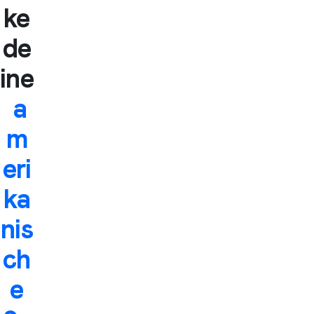
ke
de
ine
a
m
eri
ka
nis
ch
e