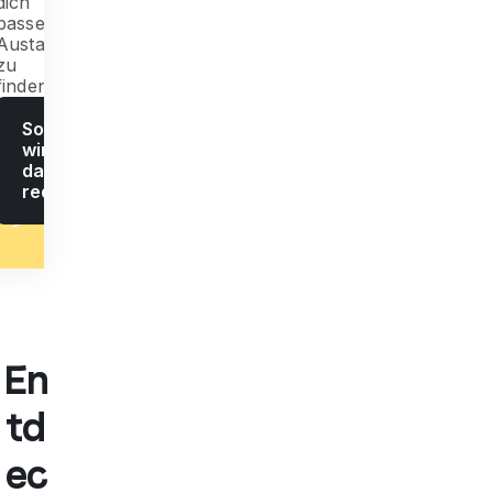
dich
passende
Austauschprogramm
zu
finden.
Sollen
wir
darüber
reden?
En
td
ec