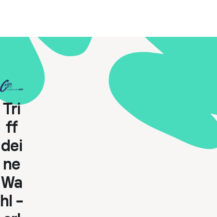
Tri
ff
dei
ne
Wa
hl –