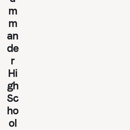
m
m
an
de
r
Hi
gh
Sc
ho
ol