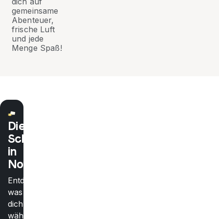
dich auf
gemeinsame
Abenteuer,
frische Luft
und jede
Menge Spaß!
Die
Schule
in
Norwegen
Entdecke,
was
dich
während