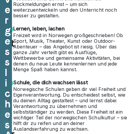
Rückmeldungen ernst – um sich
eg
e
weiterzuentwickeln und den Unterricht noch
besser zu gestalten.
r
en
g
Lernen, leben, lachen
–
Freizeit wird in Norwegen großgeschrieben! Ob
e
ent
Sport, Musik, Theater, Kunst oder Outdoor-
Abenteuer – das Angebot ist riesig. Über das
s
de
ganze Jahr verteilt gibt es Ausflüge,
Wettbewerbe und gemeinsame Aktivitäten, bei
s
ck
denen du neue Leute kennenlernen und jede
Menge Spaß haben kannst.
l
e
i
Schule, die dich wachsen lässt
da
Norwegische Schulen geben dir viel Freiheit und
c
Eigenverantwortung. Du entscheidest selbst, wie
s
du deinen Alltag gestaltest – und lernst dabei
h
Verantwortung zu übernehmen und
La
e
selbstständiger zu werden. Diese Freiheit ist ein
wichtiger Teil der norwegischen Schulkultur – sie
nd
s
hilft dir zu reifen und an deiner
Auslandserfahrung zu wachsen.