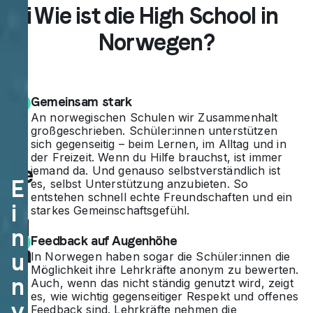
Dei
Wie ist die High School in
n
Norwegen?
Au
sla
Gemeinsam stark
nd
An norwegischen Schulen wir Zusammenhalt
großgeschrieben. Schüler:innen unterstützen
sa
sich gegenseitig – beim Lernen, im Alltag und in
der Freizeit. Wenn du Hilfe brauchst, ist immer
ufe
jemand da. Und genauso selbstverständlich ist
E
es, selbst Unterstützung anzubieten. So
nt
entstehen schnell echte Freundschaften und ein
i
starkes Gemeinschaftsgefühl.
hal
n
Feedback auf Augenhöhe
t in
u
In Norwegen haben sogar die Schüler:innen die
Möglichkeit ihre Lehrkräfte anonym zu bewerten.
No
n
Auch, wenn das nicht ständig genutzt wird, zeigt
es, wie wichtig gegenseitiger Respekt und offenes
rw
v
Feedback sind. Lehrkräfte nehmen die