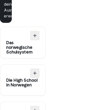
deines
Austauschsprogramms
erwartet
Das
norwegische
Schulsystem
Die High School
in Norwegen