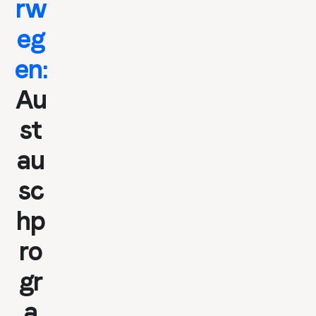
rw
eg
en:
Au
st
au
sc
hp
ro
gr
a