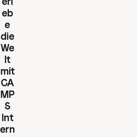
erl
eb
e
die
We
lt
mit
CA
MP
S
Int
ern