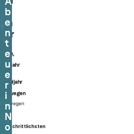
der
A
Wi
b
e
kin
n
ger
t
Ein
e
Term,
ein
u
Halbjahr
oder
e
ein
Schuljahr
r
in
i
Norwegen
n
Norwegen
zählt
N
zu
den
o
fortschrittlichsten
und