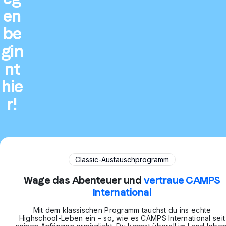
en
be
gin
nt
hie
r!
Classic-Austauschprogramm
Wage das Abenteuer und
vertraue CAMPS
International
Mit dem klassischen Programm tauchst du ins echte
Highschool-Leben ein – so, wie es CAMPS International seit