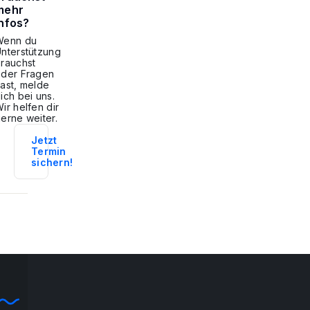
mehr
Infos?
Wenn du
nterstützung
rauchst
oder Fragen
ast, melde
ich bei uns.
ir helfen dir
erne weiter.
Jetzt
Termin
sichern!