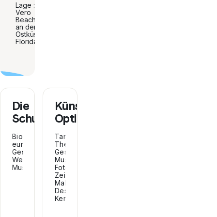
Lage : in
Vero
Beach
an der
Ostküste
Floridas
Die
Künstlerische
Schulfächer
Optionen:
Biologie,
Tanz,
europäische
Theater,
Geschichte,
Gesang,
Weltgeschichte,
Musik,
Musiktheorie...
Fotografie,
Zeichnen,
Malerei,
Design,
Keramik...