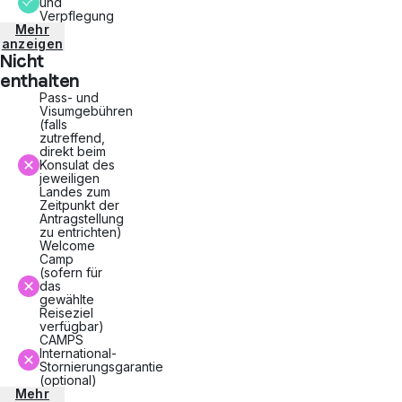
und
Verpflegung
Mehr
anzeigen
Nicht
enthalten
Pass- und
Visumgebühren
(falls
zutreffend,
direkt beim
Konsulat des
jeweiligen
Landes zum
Zeitpunkt der
Antragstellung
zu entrichten)
Welcome
Camp
(sofern für
das
gewählte
Reiseziel
verfügbar)
CAMPS
International-
Stornierungsgarantie
(optional)
Mehr