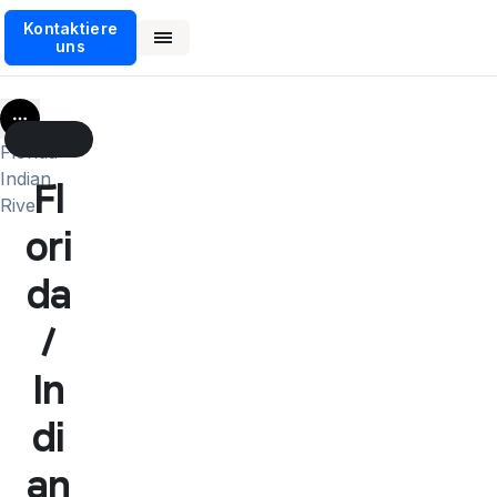
Kontaktiere
uns
More
Florida
Indian
Fl
River
ori
da
/
In
di
an