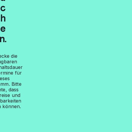
c
h
e
n.
ecke die
ügbaren
haltsdauer
ermine für
ieses
mm. Bitte
te, dass
reise und
barkeiten
n können.