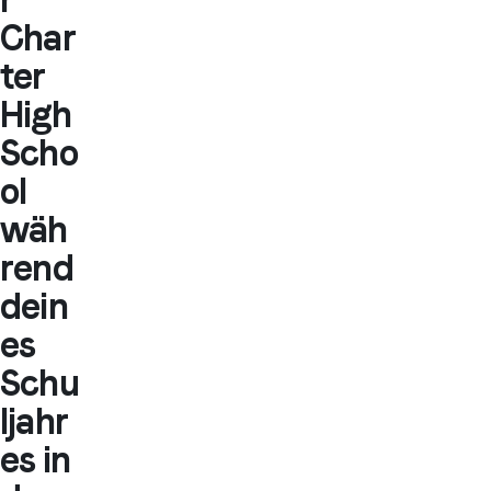
Char
ter
High
Scho
ol
wäh
rend
dein
es
Schu
ljahr
es in