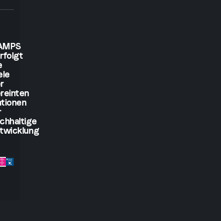
show
me,
AMPS
I
rfolgt
e
ele
will
r
reinten
see.
tionen
r
chhaltige
But
twicklung
if
you
let