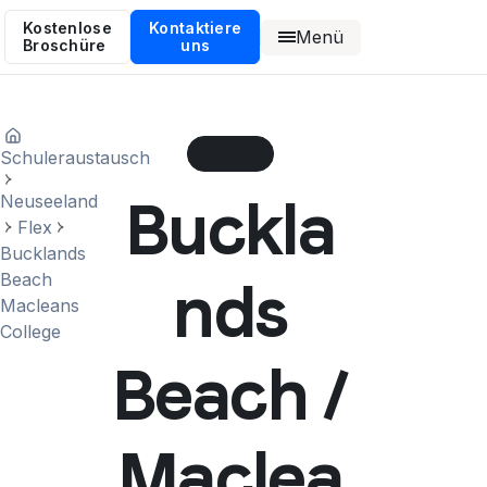
Kostenlose
Kontaktiere
Menü
Broschüre
uns
Schuleraustausch
Buckla
Neuseeland
Flex
Bucklands
Beach
nds
Macleans
College
Beach /
Maclea