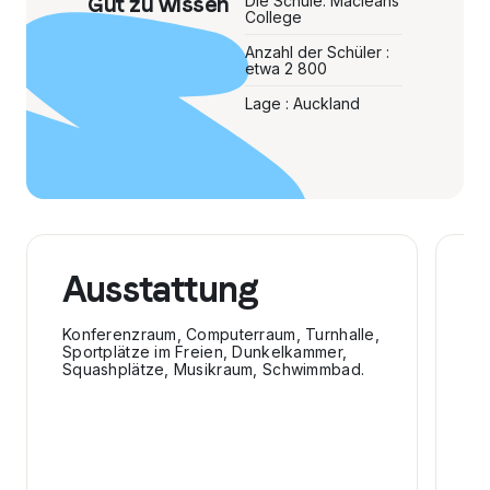
Gut zu wissen
Die Schule: Macleans
College
Anzahl der Schüler :
etwa 2 800
Lage : Auckland
Ausstattung
D
Konferenzraum, Computerraum, Turnhalle,
De
Sportplätze im Freien, Dunkelkammer,
Fo
Squashplätze, Musikraum, Schwimmbad.
Sp
Li
Ma
An
Ma
La
Ph